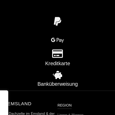
Kreditkarte
Banküberweisung
TE EMSLAND
REGION
er für
Dachzelte im Emsland & der
Lingen & Meppen