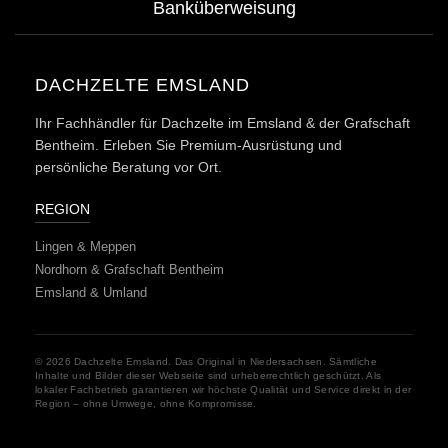
Banküberweisung
DACHZELTE EMSLAND
Ihr Fachhändler für
Dachzelte im Emsland & der Grafschaft
Bentheim
. Erleben Sie Premium-Ausrüstung und
persönliche Beratung vor Ort.
REGION
Lingen & Meppen
Nordhorn & Grafschaft Bentheim
Emsland & Umland
© 2026
Dachzelte Emsland
. Das Original in Niedersachsen. Sämtliche
Inhalte und Bilder dieser Webseite sind urheberrechtlich geschützt. Als
lokaler Fachbetrieb garantieren wir höchste Qualität und Service direkt in der
Region – ohne Umwege, ohne Kompromisse.