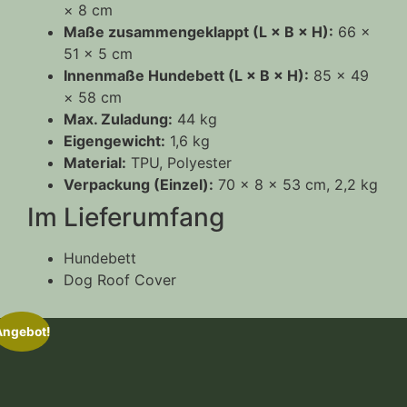
× 8 cm
Maße zusammengeklappt (L × B × H):
66 ×
51 × 5 cm
Innenmaße Hundebett (L × B × H):
85 × 49
× 58 cm
Max. Zuladung:
44 kg
Eigengewicht:
1,6 kg
Material:
TPU, Polyester
Verpackung (Einzel):
70 × 8 × 53 cm, 2,2 kg
Im Lieferumfang
Hundebett
Dog Roof Cover
Angebot!